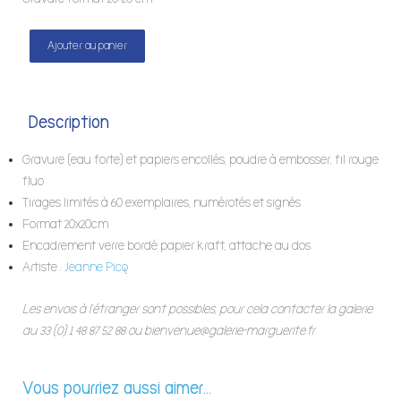
Ajouter au panier
Description
Gravure (eau forte) et papiers encollés
, poudre à embosser, fil rouge
fluo
Tirages limités à 60 exemplaires, numérotés et signés
Format 20x20cm
Encadrement verre bordé papier kraft, attache au dos
Artiste :
Jeanne Picq
Les envois à l’étranger sont possibles, pour cela contacter la galerie
au 33 (0) 1 48 87 52 88 ou bienvenue@galerie-marguerite.fr
Vous pourriez aussi aimer...