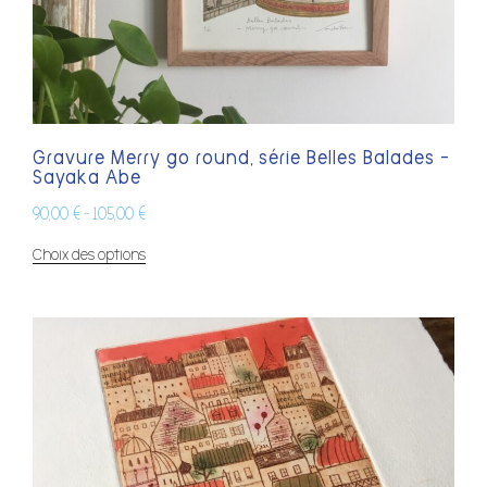
Gravure Merry go round, série Belles Balades –
Sayaka Abe
90,00
€
105,00
€
–
Choix des options