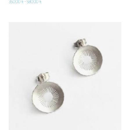
350,00
€
580,00
€
–