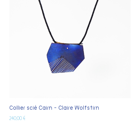
Collier scié Cairn – Claire Wolfstirn
240,00
€