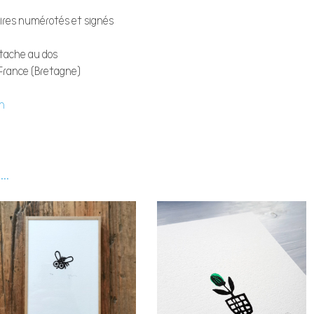
aires numérotés et signés
ttache au dos
France (Bretagne)
on
..