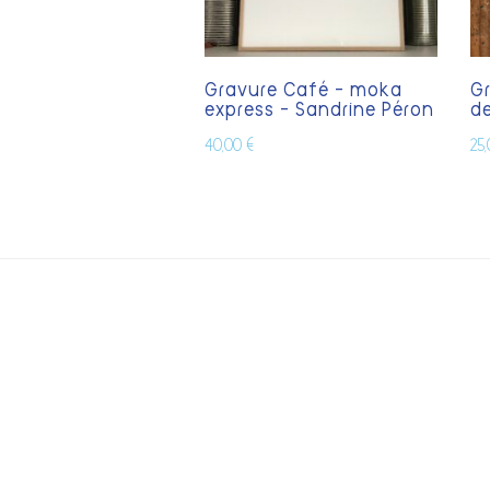
Gravure Café – moka
G
express – Sandrine Péron
de
40,00
€
25