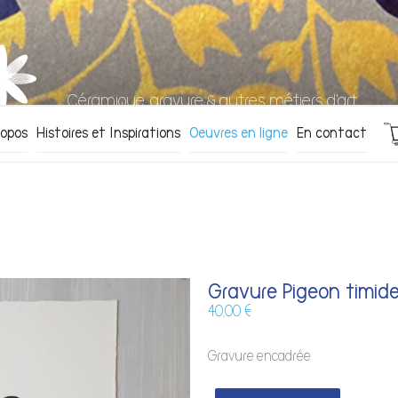
Céramique, gravure & autres métiers d'art
ropos
Histoires et Inspirations
Oeuvres en ligne
En contact
Gravure Pigeon timide
40,00
€
Gravure encadrée