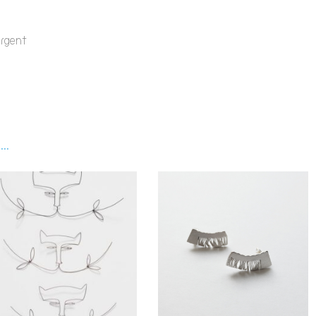
 argent
..