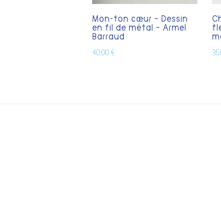
Mon-ton cœur – Dessin
C
en fil de métal – Armel
fl
Barraud
mé
40,00
€
35