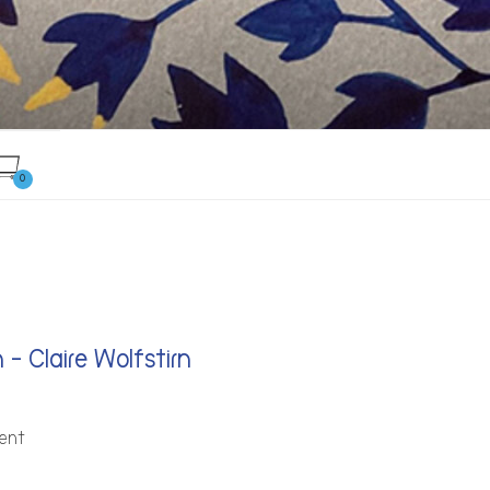
0
n – Claire Wolfstirn
gent