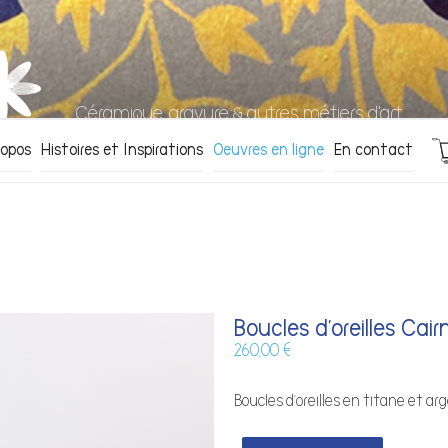
Céramique, gravure & autres métiers d'art
ropos
Histoires et Inspirations
Oeuvres en ligne
En contact
Boucles d’oreilles Cair
260,00
€
Boucles d’oreilles en titane et ar