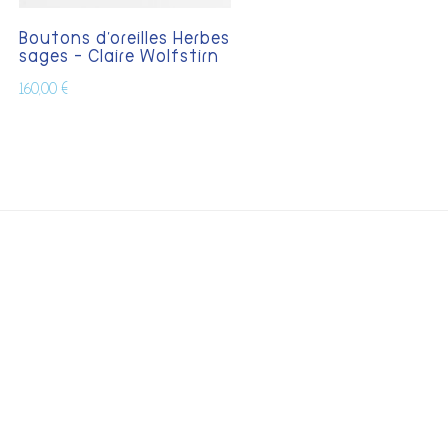
Boutons d’oreilles Herbes
sages – Claire Wolfstirn
160,00
€